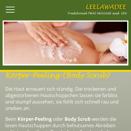
Körper-Peeling (Body Scrub)
Die Haut erneuert sich ständig. Die trockenen und
abgestorbenen Hautschüppchen
lassen sie farblos
und stumpf aussehen, sie fühlt sich schnell rau und
uneben an.
Beim
Körper-Peeling
oder
Body Scrub
werden die
losen Hautschuppen durch behutsames Abreiben