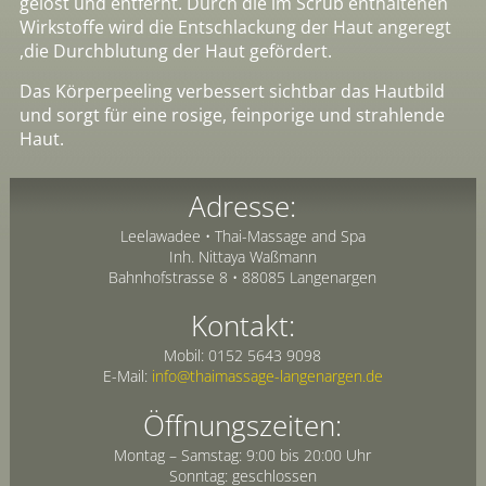
gelöst und entfernt. Durch die im Scrub enthaltenen
Wirkstoffe wird die Entschlackung der Haut angeregt
,die Durchblutung der Haut gefördert.
Das Körperpeeling verbessert sichtbar das Hautbild
und sorgt für eine rosige, feinporige und strahlende
Haut.
Adresse:
Leelawadee • Thai-Massage and Spa
Inh. Nittaya Waßmann
Bahnhofstrasse 8 • 88085 Langenargen
Kontakt:
Mobil:
0152 5643 9098
E-Mail:
info@thaimassage-langenargen.de
Öffnungszeiten:
Montag – Samstag: 9:00 bis 20:00 Uhr
Sonntag: geschlossen